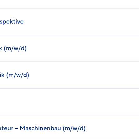
rspektive
k (m/w/d)
k (m/w/d)
nteur – Maschinenbau (m/w/d)